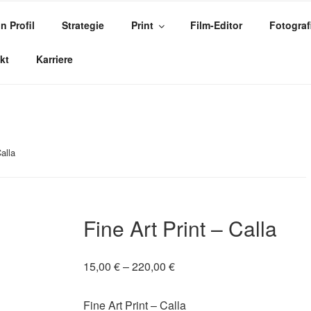
n Profil
Strategie
Print
Film-Editor
Fotograf
EKT
kt
Karriere
alla
Fine Art Print – Calla
Preisspanne:
15,00
€
–
220,00
€
15,00 €
bis
Fine Art Print – Calla