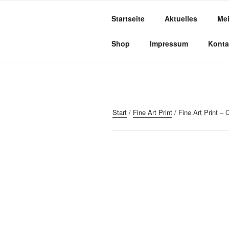
Zum
Inhalt
Startseite
Aktuelles
Mei
springen
WIR REALISIEREN IHR PROJ
Shop
Impressum
Konta
Start
/
Fine Art Print
/ Fine Art Print – C