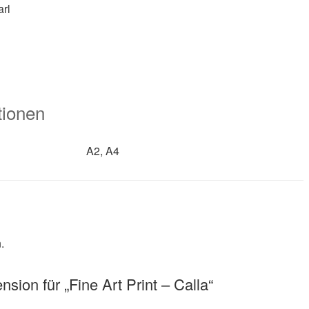
arl
tionen
A2, A4
.
sion für „Fine Art Print – Calla“