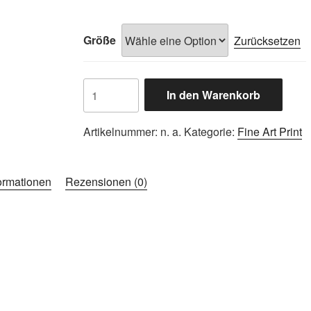
220,00 €
Größe
Zurücksetzen
Fine
In den Warenkorb
Art
Print
Artikelnummer:
n. a.
Kategorie:
Fine Art Print
–
Calla
Menge
formationen
Rezensionen (0)