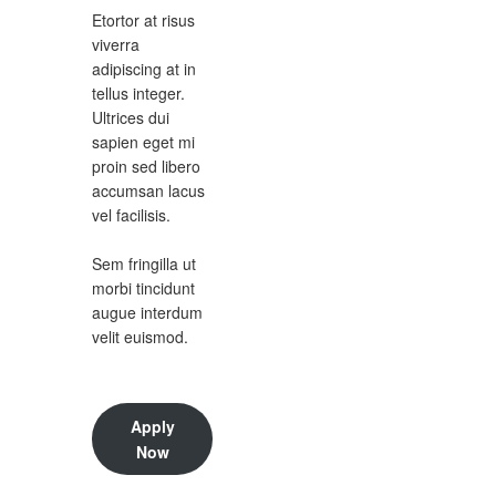
Etortor at risus
viverra
adipiscing at in
tellus integer.
Ultrices dui
sapien eget mi
proin sed libero
accumsan lacus
vel facilisis.
Sem fringilla ut
morbi tincidunt
augue interdum
velit euismod.
Apply
Now